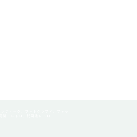
アンティーク、フォトグラフィ、ファッ
司港、レトロ、門司港レトロ