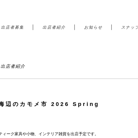
｜
｜
｜
｜
出店者募集
出店者紹介
お知らせ
スナッ
港 出店者紹介
| 海辺のカモメ市 2026 Spring
ティーク家具や小物、インテリア雑貨を出店予定です。