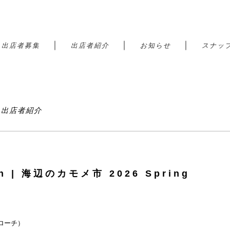
｜
｜
｜
｜
出店者募集
出店者紹介
お知らせ
スナッ
港 出店者紹介
án | 海辺のカモメ市 2026 Spring
ローチ）