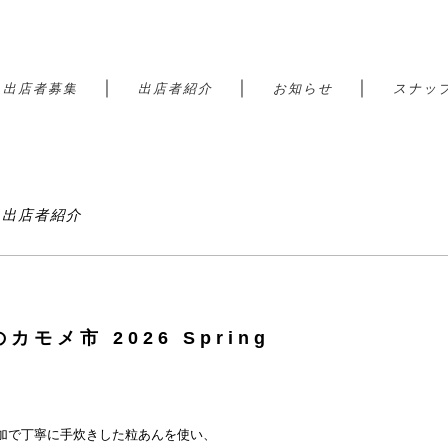
｜
｜
｜
｜
出店者募集
出店者紹介
お知らせ
スナッ
港 出店者紹介
カモメ市 2026 Spring
加で丁寧に手炊きした粒あんを使い、