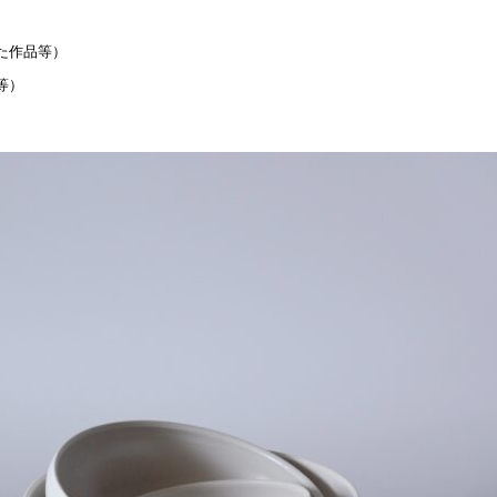
た作品等）
等）