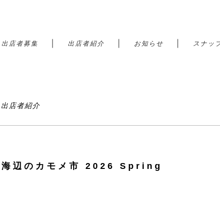
｜
｜
｜
｜
出店者募集
出店者紹介
お知らせ
スナッ
港 出店者紹介
| 海辺のカモメ市 2026 Spring