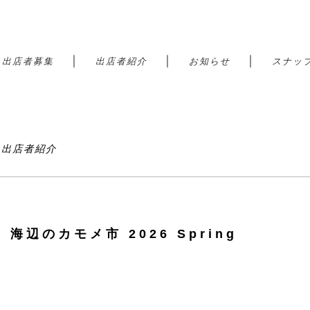
｜
｜
｜
｜
出店者募集
出店者紹介
お知らせ
スナッ
港 出店者紹介
o | 海辺のカモメ市 2026 Spring